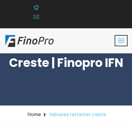
Tel: 0373 785 136
office@finoproifn.ro
Valoarea Restantei
Creste | Finopro IFN
Home
Valoarea restantei creste