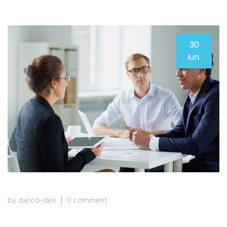
30
iun.
by danco-dev
0 comment