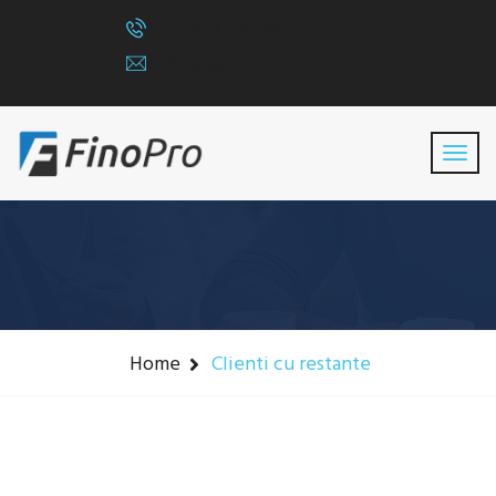
Tel: 0373 785 136
office@finoproifn.ro
Clienti Cu Restante
Home
Clienti cu restante